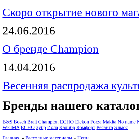
Скоро открытие нового маг
24.06.2016
О бренде Champion
14.04.2016
Весенняя распродажа культ
Бренды нашего катало
B&S
Bosch
Brait
Champion
ECHO
Elekon
Forza
Makita
No name
WEIMA
ЕСНО
Зубр
Иола
Калибр
Комфорт
Ресанта
Элмос
Главная
»
Расходные материалы
»
Цепи