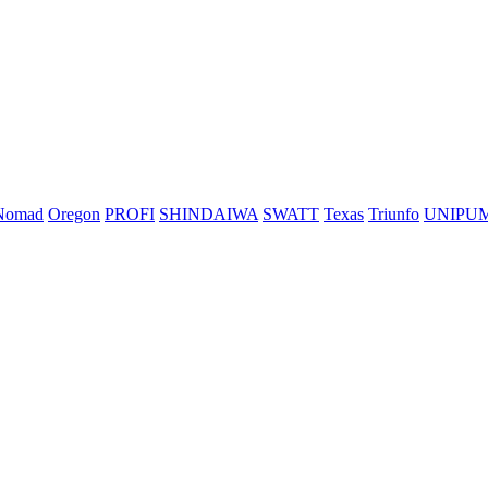
Nomad
Oregon
PROFI
SHINDAIWA
SWATT
Texas
Triunfo
UNIPU