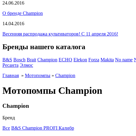
24.06.2016
О бренде Champion
14.04.2016
Весенняя распродажа культиваторов! С 11 апреля 2016!
Бренды нашего каталога
B&S
Bosch
Brait
Champion
ECHO
Elekon
Forza
Makita
No name
Ресанта
Элмос
Главная
»
Мотопомпы
»
Champion
Мотопомпы Champion
Champion
Бренд
Все
B&S
Champion
PROFI
Калибр