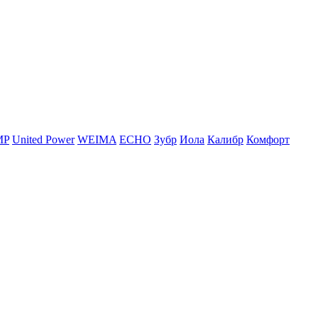
MP
United Power
WEIMA
ЕСНО
Зубр
Иола
Калибр
Комфорт