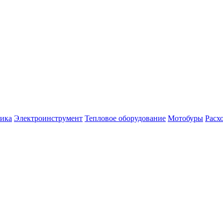
ника
Электроинструмент
Тепловое оборудование
Мотобуры
Расх