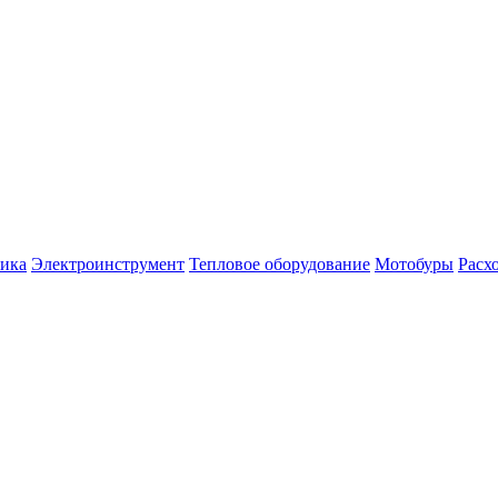
ника
Электроинструмент
Тепловое оборудование
Мотобуры
Расх