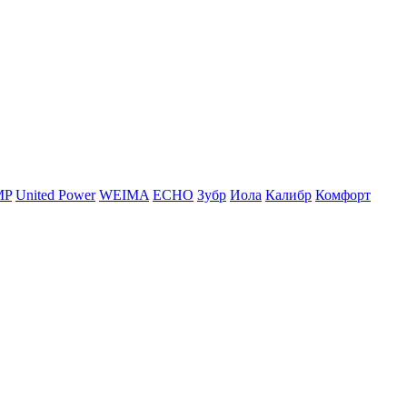
MP
United Power
WEIMA
ЕСНО
Зубр
Иола
Калибр
Комфорт