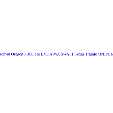
Nomad
Oregon
PROFI
SHINDAIWA
SWATT
Texas
Triunfo
UNIPU