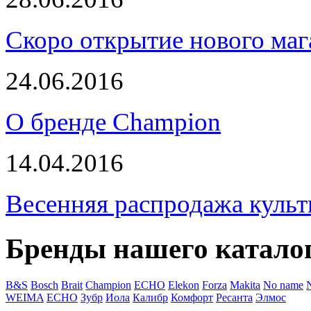
Скоро открытие нового маг
24.06.2016
О бренде Champion
14.04.2016
Весенняя распродажа культ
Бренды нашего катало
B&S
Bosch
Brait
Champion
ECHO
Elekon
Forza
Makita
No name
WEIMA
ЕСНО
Зубр
Иола
Калибр
Комфорт
Ресанта
Элмос